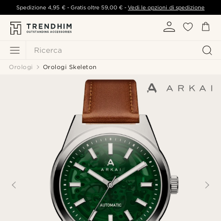
Spedizione
4,95 €
- Gratis oltre
59,00 €
-
Vedi le opzioni di spedizione
Ricerca
Orologi
Orologi Skeleton