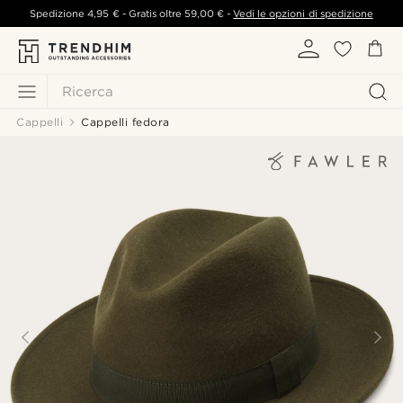
Spedizione
4,95 €
- Gratis oltre
59,00 €
-
Vedi le opzioni di spedizione
Ricerca
Cappelli
Cappelli fedora