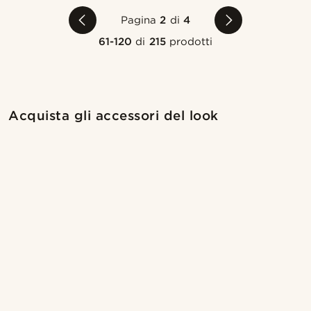
Pagina
2
di
4
61-120
di
215
prodotti
Acquista il look
Acqu
Acquista gli accessori del look
@gianlucca_franco11
@pabloceazar