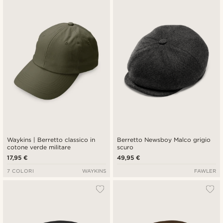
Più recenti
Più economici
Più costosi
Waykins | Berretto classico in
Berretto Newsboy Malco grigio
cotone verde militare
scuro
17,95 €
49,95 €
7 COLORI
WAYKINS
FAWLER