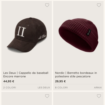
Les Deux | Cappello da baseball
Nordic | Berretto bordeaux in
Encore marrone
poliestere stile pescatore
44,95 €
29,95 €
2 COLORI
LES DEUX
8 COLORI
ARKAI