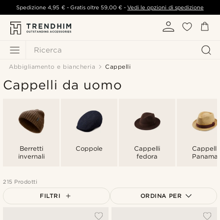
Spedizione
4,95 €
- Gratis oltre
59,00 €
-
Vedi le opzioni di spedizione
Ricerca
Abbigliamento e biancheria
Cappelli
Cappelli da uomo
Berretti
Coppole
Cappelli
Cappelli
invernali
fedora
Panama
215 Prodotti
FILTRI
ORDINA PER
Più popolari