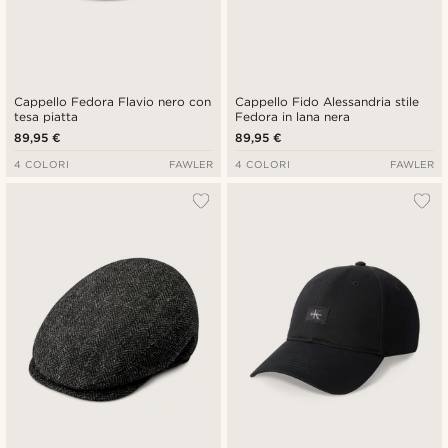
Cappello Fedora Flavio nero con
Cappello Fido Alessandria stile
tesa piatta
Fedora in lana nera
89,95 €
89,95 €
4 COLORI
FAWLER
4 COLORI
FAWLER