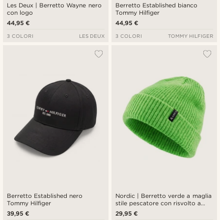
Les Deux | Berretto Wayne nero
Berretto Established bianco
con logo
Tommy Hilfiger
44,95 €
44,95 €
3 COLORI
LES DEUX
3 COLORI
TOMMY HILFIGER
Berretto Established nero
Nordic | Berretto verde a maglia
Tommy Hilfiger
stile pescatore con risvolto a
coste
39,95 €
29,95 €