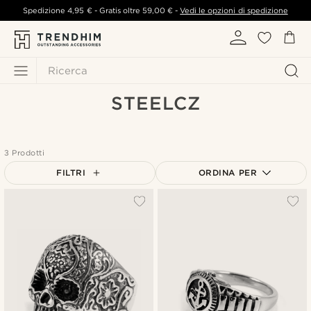
Spedizione
4,95 €
- Gratis oltre
59,00 €
-
Vedi le opzioni di spedizione
Ricerca
STEELCZ
3 Prodotti
FILTRI
ORDINA PER
Più popolari
Più recenti
Più economici
Più costosi