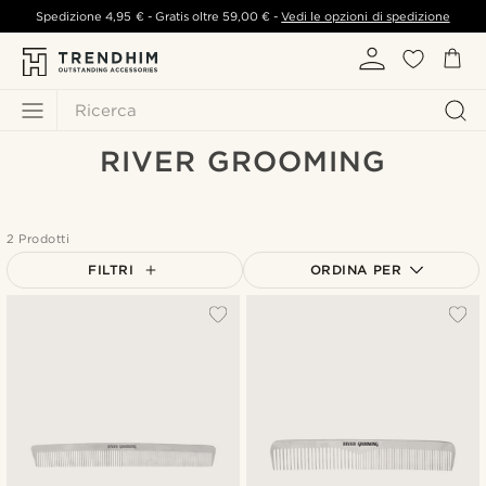
Spedizione
4,95 €
- Gratis oltre
59,00 €
-
Vedi le opzioni di spedizione
Ricerca
RIVER GROOMING
2 Prodotti
FILTRI
ORDINA PER
Più popolari
Più recenti
Più economici
Più costosi