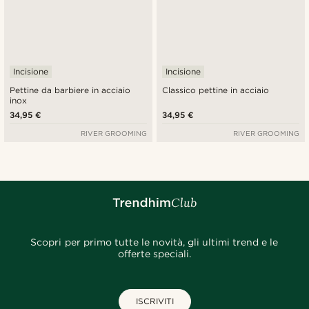
Incisione
Incisione
Pettine da barbiere in acciaio
Classico pettine in acciaio
inox
34,95 €
34,95 €
RIVER GROOMING
RIVER GROOMING
Scopri per primo tutte le novità, gli ultimi trend e le
offerte speciali.
ISCRIVITI