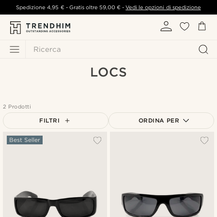
Spedizione
4,95 €
- Gratis oltre
59,00 €
-
Vedi le opzioni di spedizione
Ricerca
LOCS
2 Prodotti
FILTRI
ORDINA PER
Più popolari
Best Seller
Più recenti
Più economici
Più costosi