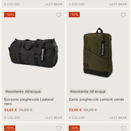
2 COLORI
LAZY BEAR
2 COLORI
LAZY BEAR
-10%
-10%
Resistente All'acqua
Resistente All'acqua
Borsone pieghevole Lealand
Zaino pieghevole Lemont verde
nero
53,95 €
59,95 €
53,95 €
59,95 €
4 COLORI
LAZY BEAR
4 COLORI
LAZY BEAR
-10%
-10%