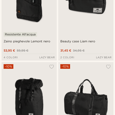
Resistente All'acqua
Zaino pieghevole Lemont nero
Beauty case Liam nero
53,95 €
59,95 €
31,45 €
34,95 €
4 COLORI
LAZY BEAR
2 COLORI
LAZY BEAR
-10%
-10%