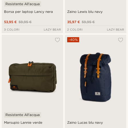
Resistente All'acqua
Borsa per laptop Lancy nera
Zaino Lewis blu navy
53,95 €
59,95 €
35,97 €
59,95 €
3 COLORI
LAZY BEAR
2 COLORI
LAZY BEAR
-40%
Resistente All'acqua
Marsupio Lannie verde
Zaino Lucas blu navy