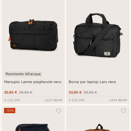
Resistente All'acqua
Marsupio Lannie pieghevole nero
Borsa per laptop Lars nera
35,95 €
39,95 €
53,95 €
59,95 €
4 COLORI
LAZY BEAR
2 COLORI
LAZY BEAR
-10%