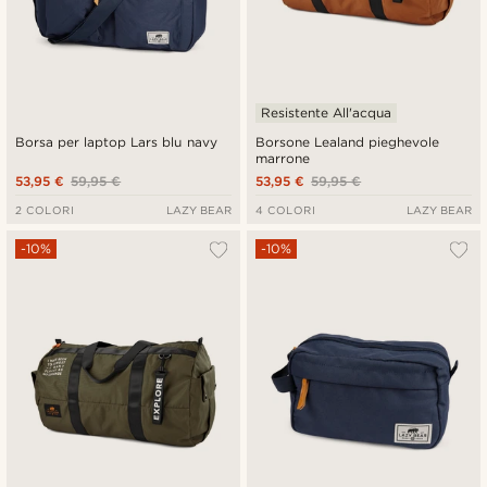
Resistente All'acqua
Borsa per laptop Lars blu navy
Borsone Lealand pieghevole
marrone
53,95 €
59,95 €
53,95 €
59,95 €
2 COLORI
LAZY BEAR
4 COLORI
LAZY BEAR
-10%
-10%