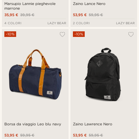
Marsupio Lannie pieghevole
Zaino Lance Nero
marrone
35,95 €
39,95 €
53,95 €
59,95 €
4 COLORI
LAZY BEAR
2 COLORI
LAZY BEAR
-10%
-10%
Borsa da viaggio Leo blu navy
Zaino Lawrence Nero
53,95 €
59,95 €
53,95 €
59,95 €