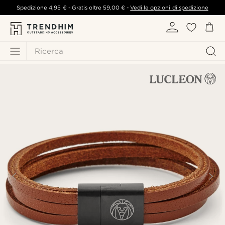
Spedizione
4,95 €
- Gratis oltre
59,00 €
-
Vedi le opzioni di spedizione
Ricerca