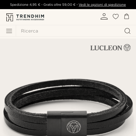
Spedizione
4,95 €
- Gratis oltre
59,00 €
-
Vedi le opzioni di spedizione
Ricerca