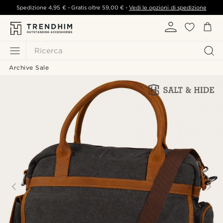
Spedizione
4,95 €
- Gratis oltre
59,00 €
-
Vedi le opzioni di spedizione
Ricerca
Archive Sale