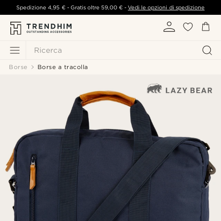
Spedizione
4,95 €
- Gratis oltre
59,00 €
-
Vedi le opzioni di spedizione
Ricerca
Borse
Borse a tracolla