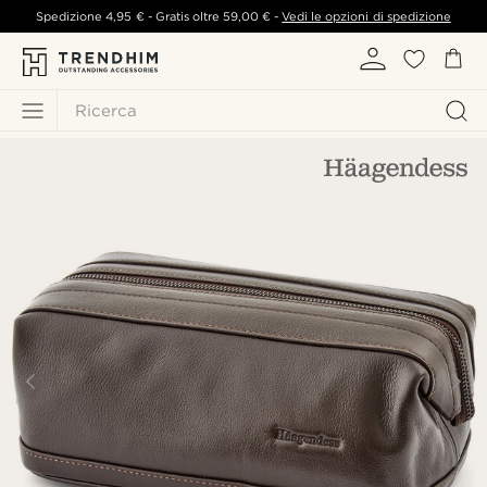
Spedizione
4,95 €
- Gratis oltre
59,00 €
-
Vedi le opzioni di spedizione
Ricerca