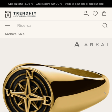
Spedizione
4,95 €
- Gratis oltre
59,00 €
-
Vedi le opzioni di spedizione
Ricerca
Archive Sale