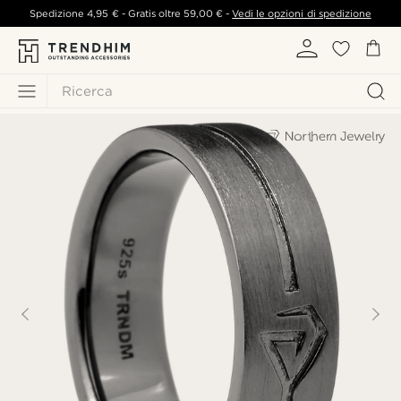
Spedizione
4,95 €
- Gratis oltre
59,00 €
-
Vedi le opzioni di spedizione
Ricerca