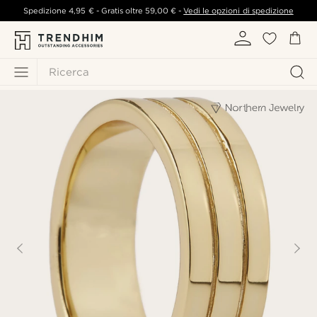
Spedizione
4,95 €
- Gratis oltre
59,00 €
-
Vedi le opzioni di spedizione
Ricerca