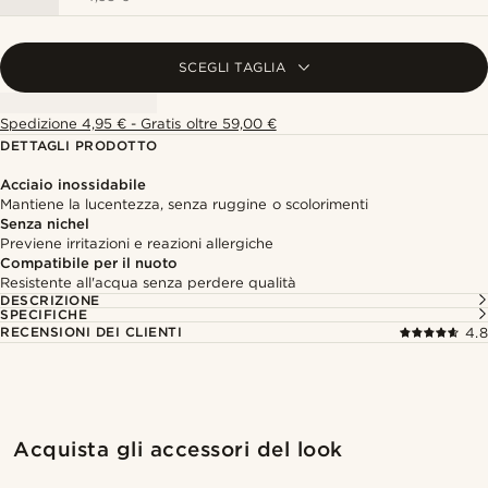
SCEGLI TAGLIA
Spedizione 4,95 € - Gratis oltre 59,00 €
DETTAGLI PRODOTTO
Acciaio inossidabile
Mantiene la lucentezza, senza ruggine o scolorimenti
Senza nichel
Previene irritazioni e reazioni allergiche
Compatibile per il nuoto
Resistente all'acqua senza perdere qualità
DESCRIZIONE
SPECIFICHE
RECENSIONI DEI CLIENTI
4.8
Acquista il look
Acquis
Acquista gli accessori del look
@daniigarciia01
@daniigarciia01