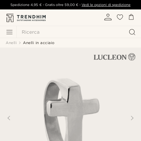
Spedizione
4,95 €
- Gratis oltre
59,00 €
-
Vedi le opzioni di spedizione
Ricerca
Anelli
Anelli in acciaio