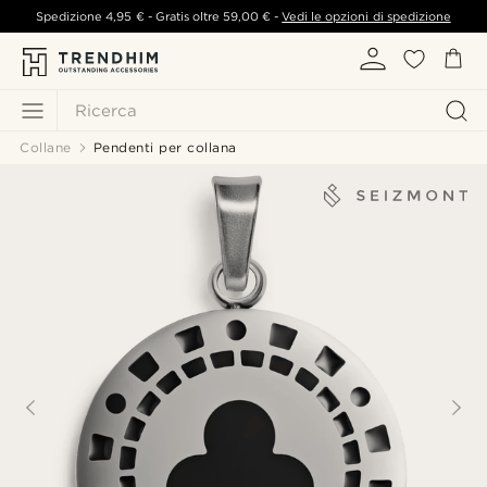
Spedizione
4,95 €
- Gratis oltre
59,00 €
-
Vedi le opzioni di spedizione
Ricerca
Collane
Pendenti per collana