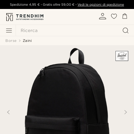
Spedizione
4,95 €
- Gratis oltre
59,00 €
-
Vedi le opzioni di spedizione
Ricerca
Borse
Zaini