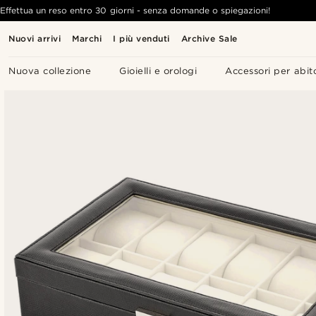
Effettua un reso entro 30 giorni - senza domande o spiegazioni!
Nuovi arrivi
Marchi
I più venduti
Archive Sale
Nuova collezione
Gioielli e orologi
Accessori per abit