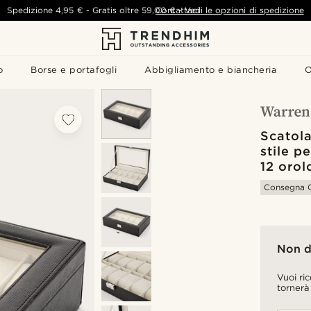
Spedizione
4,95 €
-
Gratis oltre
59,00 €
Contattaci
-
Vedi le opzioni di spedizione
o
Borse e portafogli
Abbigliamento e biancheria
O
Scatola
stile p
12 orol
Consegna G
Non d
Vuoi ri
tornerà