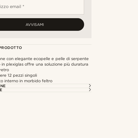
rizzo email *
AVVISAMI
 PRODOTTO
ne con elegante ecopelle e pelle di serpente
o in plexiglas offre una soluzione più duratura
vetro
re 12 pezzi singoli
o interno in morbido feltro
ONE
E