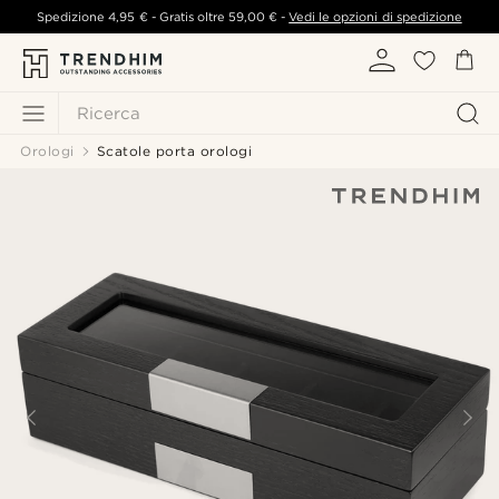
Spedizione
4,95 €
- Gratis oltre
59,00 €
-
Vedi le opzioni di spedizione
Ricerca
Orologi
Scatole porta orologi