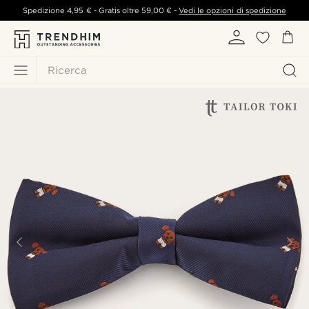
Spedizione
4,95 €
- Gratis oltre
59,00 €
-
Vedi le opzioni di spedizione
Ricerca