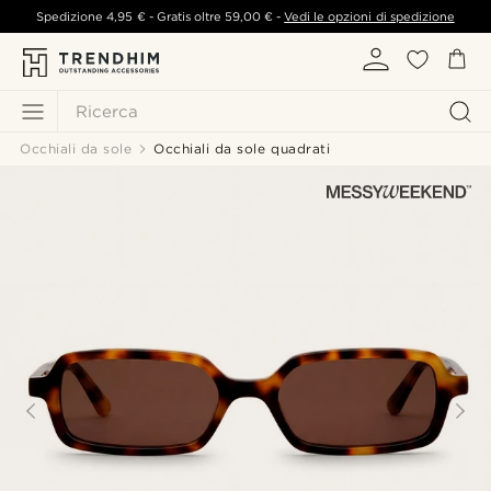
Spedizione
4,95 €
- Gratis oltre
59,00 €
-
Vedi le opzioni di spedizione
Ricerca
Occhiali da sole
Occhiali da sole quadrati