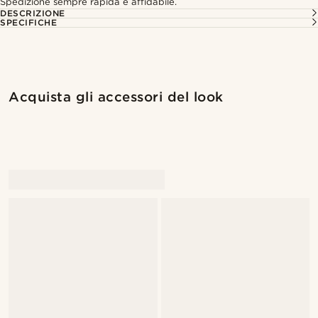
Spedizione sempre rapida e affidabile.
DESCRIZIONE
SPECIFICHE
Acquista il look
Acquis
Acquista gli accessori del look
@pabloceazar
@heherayan_