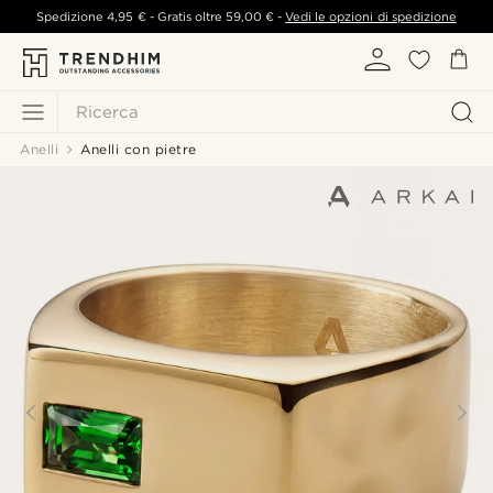
Spedizione
4,95 €
- Gratis oltre
59,00 €
-
Vedi le opzioni di spedizione
Ricerca
Anelli
Anelli con pietre