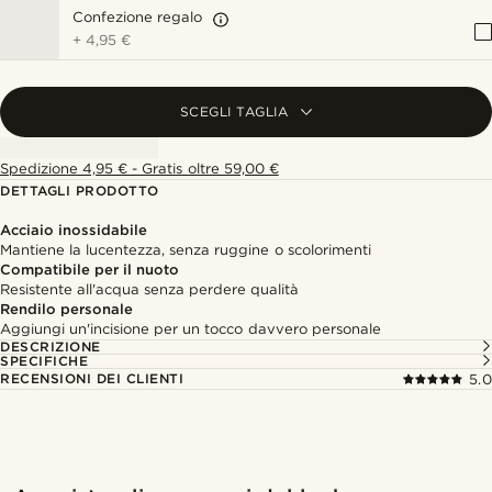
Confezione regalo
+
4,95 €
SCEGLI TAGLIA
Spedizione 4,95 € - Gratis oltre 59,00 €
DETTAGLI PRODOTTO
Acciaio inossidabile
Mantiene la lucentezza, senza ruggine o scolorimenti
Compatibile per il nuoto
Resistente all'acqua senza perdere qualità
Rendilo personale
Aggiungi un'incisione per un tocco davvero personale
DESCRIZIONE
SPECIFICHE
RECENSIONI DEI CLIENTI
5.0
Acquista il look
Acquis