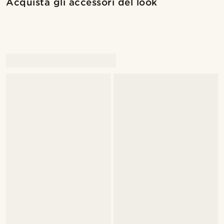
Acquista gli accessori del look
@marcossapere
@marcossapere