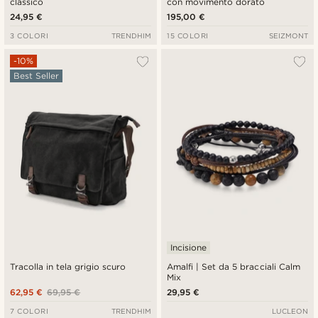
classico
con movimento dorato
24,95 €
195,00 €
3 COLORI
TRENDHIM
15 COLORI
SEIZMONT
-10%
Best Seller
Incisione
Tracolla in tela grigio scuro
Amalfi | Set da 5 bracciali Calm
Mix
62,95 €
69,95 €
29,95 €
7 COLORI
TRENDHIM
LUCLEON