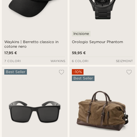
Incisione
Waykins | Berretto classico in
Orologio Seymour Phantom
cotone nero
17,95 €
59,95 €
7 COLORI
WAYKINS
6 COLORI
SEIZMONT
Best Seller
-10%
Best Seller