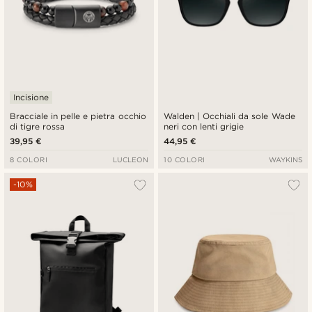
Incisione
Bracciale in pelle e pietra occhio
Walden | Occhiali da sole Wade
di tigre rossa
neri con lenti grigie
39,95 €
44,95 €
8 COLORI
LUCLEON
10 COLORI
WAYKINS
-10%