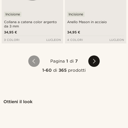
Incisione
Incisione
Collana a catena color argento
Anello Mason in acciaio
da 3 mm
34,95 €
34,95 €
3 COLORI
LUCLEON
4 COLORI
LUCLEON
Pagina
1
di
7
1-60
di
365
prodotti
Acquista il look
Acqu
Ottieni il look
@pabloceazar
@jaimedeelgado