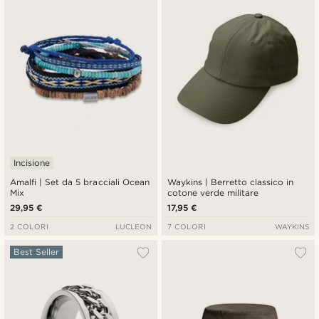
Incisione
Amalfi | Set da 5 bracciali Ocean
Waykins | Berretto classico in
Mix
cotone verde militare
29,95 €
17,95 €
2 COLORI
LUCLEON
7 COLORI
WAYKINS
Best Seller