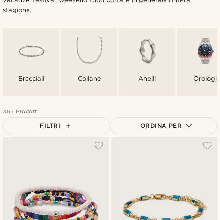
vacanze, festival, weekend fuori porta e in generale l'intera
stagione.
Bracciali
Collane
Anelli
Orologi
365 Prodotti
FILTRI
ORDINA PER
Più popolari
Più recenti
Più economici
Più costosi