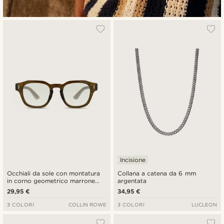
Incisione
Occhiali da sole con montatura
Collana a catena da 6 mm
in corno geometrico marrone
argentata
sfumato
29,95 €
34,95 €
3 COLORI
COLLIN ROWE
3 COLORI
LUCLEON