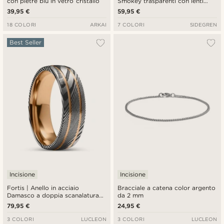
con pietre blu in vetro cristallo
Smokey trasparenti con lenti
polarizzate
39,95 €
59,95 €
18 COLORI
ARKAI
7 COLORI
SIDEGREN
Best Seller
Incisione
Incisione
Fortis | Anello in acciaio
Bracciale a catena color argento
Damasco a doppia scanalatura
da 2 mm
grigio canna di fucile e titanio
79,95 €
24,95 €
color oro rosa da 7 mm
3 COLORI
LUCLEON
3 COLORI
LUCLEON