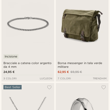
Incisione
Bracciale a catena color argento
Borsa messenger in tela verde
da 4 mm
militare
24,95 €
62,95 €
69,95 €
3 COLORI
LUCLEON
7 COLORI
TRENDHIM
Best Seller