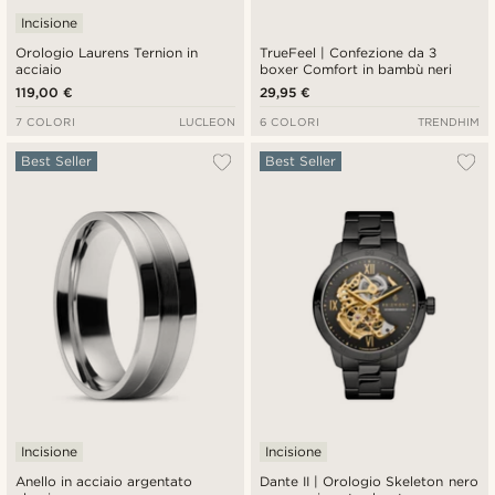
Incisione
Orologio Laurens Ternion in
TrueFeel | Confezione da 3
acciaio
boxer Comfort in bambù neri
119,00 €
29,95 €
7 COLORI
LUCLEON
6 COLORI
TRENDHIM
Best Seller
Best Seller
Incisione
Incisione
Anello in acciaio argentato
Dante II | Orologio Skeleton nero