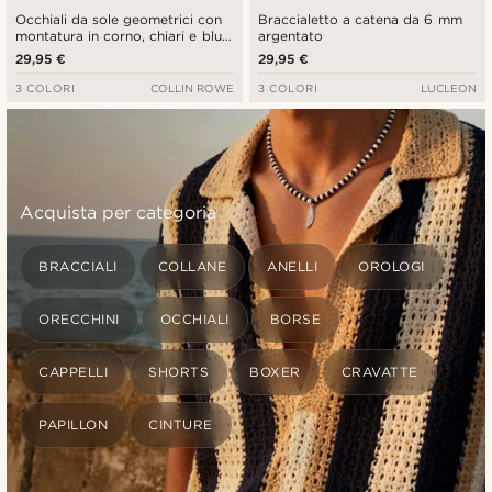
Occhiali da sole geometrici con
Braccialetto a catena da 6 mm
montatura in corno, chiari e blu
argentato
sfumati
29,95 €
29,95 €
3 COLORI
COLLIN ROWE
3 COLORI
LUCLEON
Acquista per categoria
BRACCIALI
COLLANE
ANELLI
OROLOGI
ORECCHINI
OCCHIALI
BORSE
CAPPELLI
SHORTS
BOXER
CRAVATTE
PAPILLON
CINTURE