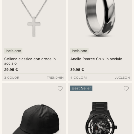
Incisione
Incisione
Collana classica con croce in
Anello Pearce Crux in acciaio
acciaio
29,95 €
39,95 €
3 COLORI
TRENDHIM
4 COLORI
LUCLEON
Best Seller