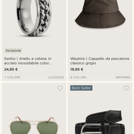
Incisione
Sentio | Anello a catena in
Waykins | Cappello da pescatore
acciaio inossidabile color
classico grigio
argento
24,95 €
19,95 €
7 COLORI
LUCLEON
6 COLORI
WAYKINS
Best Seller