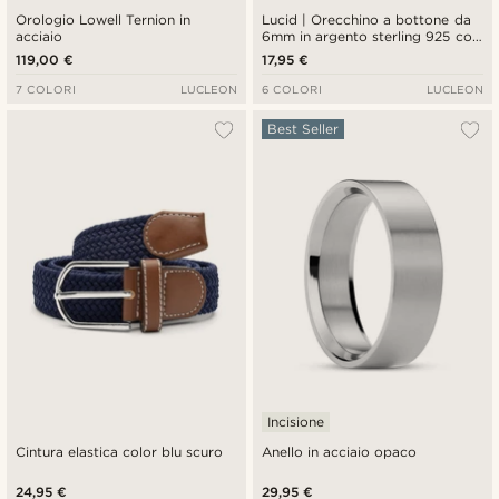
Orologio Lowell Ternion in
Lucid | Orecchino a bottone da
acciaio
6mm in argento sterling 925 con
zircone quadrato
119,00 €
17,95 €
7 COLORI
LUCLEON
6 COLORI
LUCLEON
Best Seller
Incisione
Cintura elastica color blu scuro
Anello in acciaio opaco
24,95 €
29,95 €