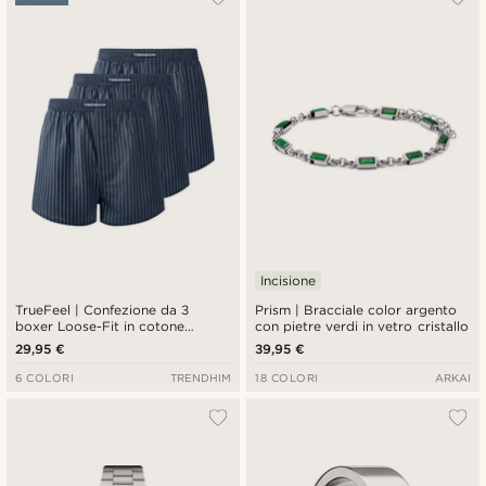
Incisione
TrueFeel | Confezione da 3
Prism | Bracciale color argento
boxer Loose-Fit in cotone
con pietre verdi in vetro cristallo
premium a righe blu navy e
29,95 €
39,95 €
bianco
6 COLORI
TRENDHIM
18 COLORI
ARKAI