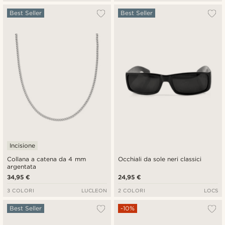
Best Seller
Best Seller
Incisione
Collana a catena da 4 mm
Occhiali da sole neri classici
argentata
34,95 €
24,95 €
3 COLORI
LUCLEON
2 COLORI
LOCS
Best Seller
-10%