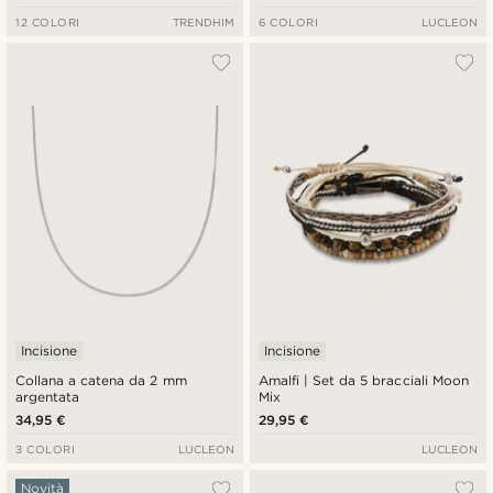
12 COLORI
TRENDHIM
6 COLORI
LUCLEON
Incisione
Incisione
Collana a catena da 2 mm
Amalfi | Set da 5 bracciali Moon
argentata
Mix
34,95 €
29,95 €
3 COLORI
LUCLEON
LUCLEON
Novità