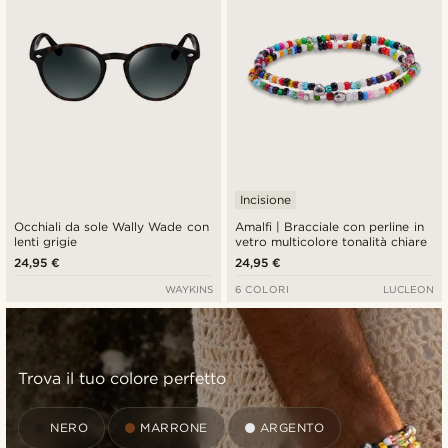
Incisione
Occhiali da sole Wally Wade con
Amalfi | Bracciale con perline in
lenti grigie
vetro multicolore tonalità chiare
24,95 €
24,95 €
WAYKINS
6 COLORI
LUCLEON
Trova il tuo colore perfetto
NERO
MARRONE
ARGENTO