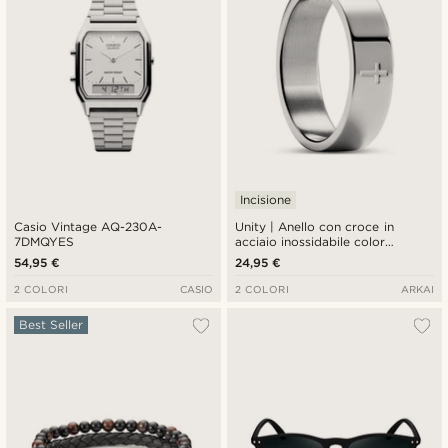
Incisione
Casio Vintage AQ-230A-
Unity | Anello con croce in
7DMQYES
acciaio inossidabile color
argento da 6 mm
54,95 €
24,95 €
2 COLORI
CASIO
2 COLORI
ARKAI
Best Seller