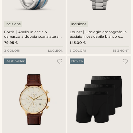
Incisione
Incisione
Fortis | Anello in acciaio
Lounet | Orologio cronografo in
damasco a doppia scanalatura e
acciaio inossidabile bianco e
titanio blu da 7 mm
argento
79,95 €
145,00 €
3 COLORI
LUCLEON
3 COLORI
SEIZMONT
Best Seller
Novità