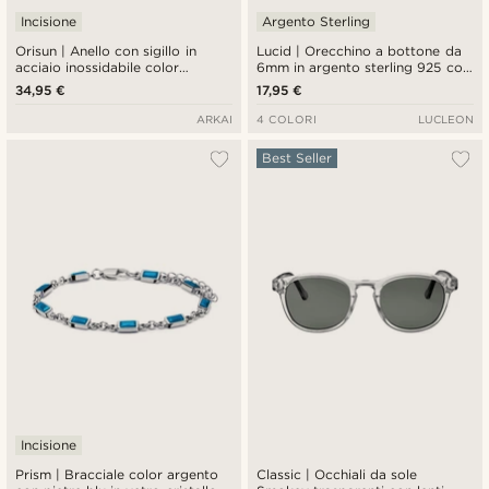
Incisione
Argento Sterling
Orisun | Anello con sigillo in
Lucid | Orecchino a bottone da
acciaio inossidabile color
6mm in argento sterling 925 con
argento e pietra Apatite
zircone rotondo
34,95 €
17,95 €
ARKAI
4 COLORI
LUCLEON
Best Seller
Incisione
Prism | Bracciale color argento
Classic | Occhiali da sole