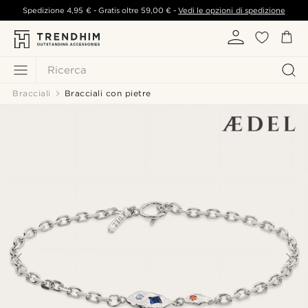
Spedizione
4,95 €
- Gratis oltre
59,00 €
-
Vedi le opzioni di spedizione
Ricerca
Bracciali
Bracciali con pietre