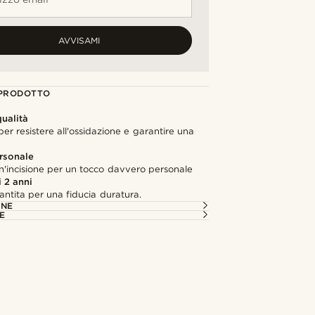
AVVISAMI
 PRODOTTO
ualità
per resistere all'ossidazione e garantire una
rsonale
n'incisione per un tocco davvero personale
 2 anni
antita per una fiducia duratura.
ONE
E