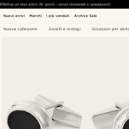
Effettua un reso entro 30 giorni - senza domande o spiegazioni!
Nuovi arrivi
Marchi
I più venduti
Archive Sale
Nuova collezione
Gioielli e orologi
Accessori per abit