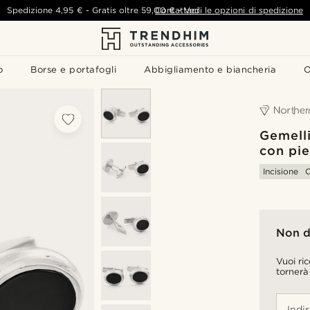
Spedizione
4,95 €
-
Gratis oltre
59,00 €
Contattaci
-
Vedi le opzioni di spedizione
o
Borse e portafogli
Abbigliamento e biancheria
O
Gemelli
con pie
Incisione
C
Non d
Vuoi ri
tornerà
Indi