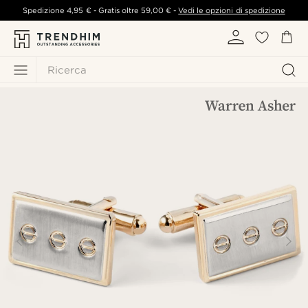
Spedizione
4,95 €
- Gratis oltre
59,00 €
-
Vedi le opzioni di spedizione
Ricerca