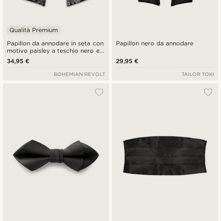
Qualità Premium
Papillon da annodare in seta con
Papillon nero da annodare
motivo paisley a teschio nero e
grigio
34,95 €
29,95 €
BOHEMIAN REVOLT
TAILOR TOKI