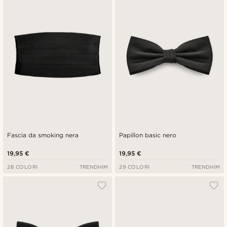
Più recenti
Più economici
Più costosi
Fascia da smoking nera
Papillon basic nero
19,95 €
19,95 €
28 COLORI
TRENDHIM
29 COLORI
TRENDHIM