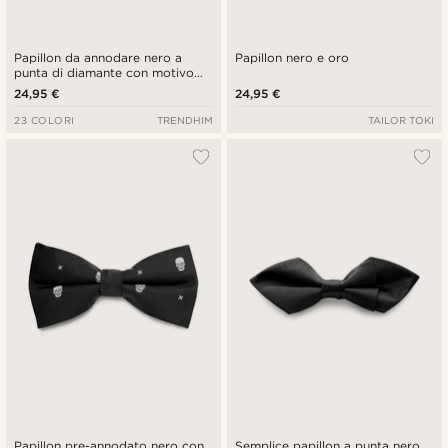
Papillon da annodare nero a
Papillon nero e oro
punta di diamante con motivo
gros-grain
24,95 €
24,95 €
23 COLORI
TRENDHIM
TAILOR TOKI
Papillon pre-annodato nero con
Semplice papillon a punta nero