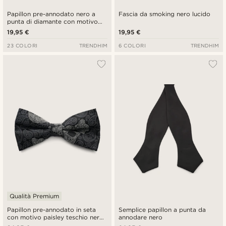
Papillon pre-annodato nero a
Fascia da smoking nero lucido
punta di diamante con motivo
gros-grain
19,95 €
19,95 €
23 COLORI
TRENDHIM
6 COLORI
TRENDHIM
Qualità Premium
Papillon pre-annodato in seta
Semplice papillon a punta da
con motivo paisley teschio nero
annodare nero
e grigio