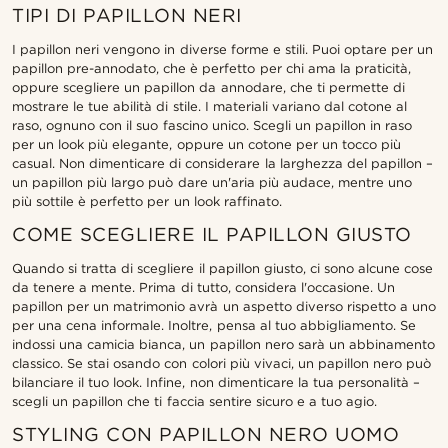
TIPI DI PAPILLON NERI
I papillon neri vengono in diverse forme e stili. Puoi optare per un
papillon pre-annodato, che è perfetto per chi ama la praticità,
oppure scegliere un papillon da annodare, che ti permette di
mostrare le tue abilità di stile. I materiali variano dal cotone al
raso, ognuno con il suo fascino unico. Scegli un papillon in raso
per un look più elegante, oppure un cotone per un tocco più
casual. Non dimenticare di considerare la larghezza del papillon –
un papillon più largo può dare un'aria più audace, mentre uno
più sottile è perfetto per un look raffinato.
COME SCEGLIERE IL PAPILLON GIUSTO
Quando si tratta di scegliere il papillon giusto, ci sono alcune cose
da tenere a mente. Prima di tutto, considera l'occasione. Un
papillon per un matrimonio avrà un aspetto diverso rispetto a uno
per una cena informale. Inoltre, pensa al tuo abbigliamento. Se
indossi una camicia bianca, un papillon nero sarà un abbinamento
classico. Se stai osando con colori più vivaci, un papillon nero può
bilanciare il tuo look. Infine, non dimenticare la tua personalità –
scegli un papillon che ti faccia sentire sicuro e a tuo agio.
STYLING CON PAPILLON NERO UOMO