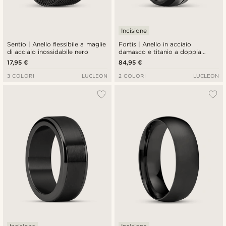
Incisione
Sentio | Anello flessibile a maglie
Fortis | Anello in acciaio
di acciaio inossidabile nero
damasco e titanio a doppia
scanalatura nero e argentato da
17,95 €
84,95 €
7 mm
3 COLORI
LUCLEON
2 COLORI
LUCLEON