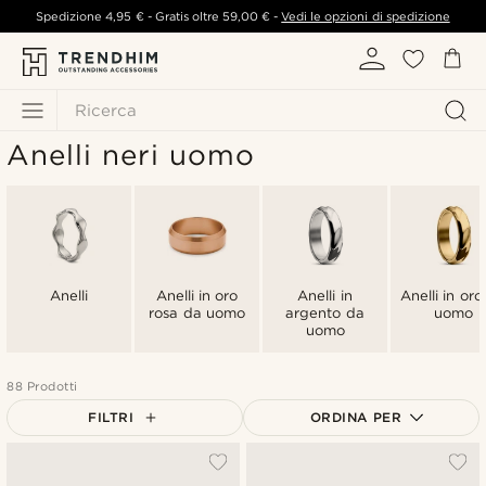
Spedizione
4,95 €
- Gratis oltre
59,00 €
-
Vedi le opzioni di spedizione
Ricerca
Anelli neri uomo
Anelli
Anelli in oro
Anelli in
Anelli in oro
rosa da uomo
argento da
uomo
uomo
88 Prodotti
FILTRI
ORDINA PER
Più popolari