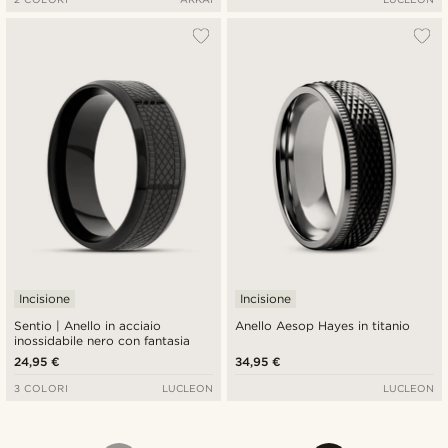
Incisione
Incisione
Sentio | Anello in acciaio
Anello Aesop Hayes in titanio
inossidabile nero con fantasia
24,95 €
34,95 €
3 COLORI
LUCLEON
LUCLEON