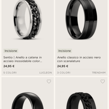
Incisione
Incisione
Sentio | Anello a catena in
Anello classico in acciaio nero
acciaio inossidabile color
con scanalature
argento e nero
24,95 €
24,95 €
5 COLORI
LUCLEON
3 COLORI
TRENDHIM