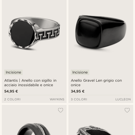
Incisione
Incisione
Atlantis | Anello con sigillo in
Anello Gravel Len grigio con
acciaio inossidabile e onice
onice
54,95 €
34,95 €
2 COLORI
WAYKINS
3 COLORI
LUCLEON