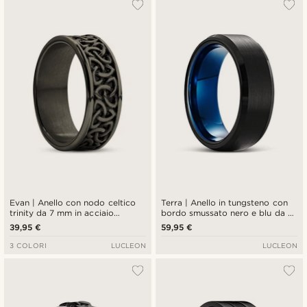
Evan | Anello con nodo celtico
Terra | Anello in tungsteno con
trinity da 7 mm in acciaio
bordo smussato nero e blu da 8
inossidabile nero
mm
39,95 €
59,95 €
3 COLORI
LUCLEON
LUCLEON