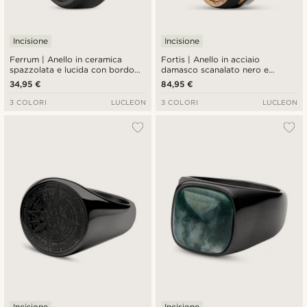
Incisione
Incisione
Ferrum | Anello in ceramica
Fortis | Anello in acciaio
spazzolata e lucida con bordo
damasco scanalato nero e
smussato nero da 8 mm
titanio color oro rosa da 7 mm
34,95 €
84,95 €
3 COLORI
LUCLEON
3 COLORI
LUCLEON
Incisione
Incisione