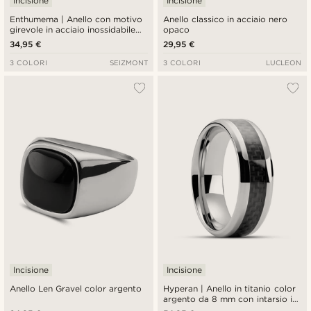
Incisione
Incisione
Enthumema | Anello con motivo
Anello classico in acciaio nero
girevole in acciaio inossidabile
opaco
spazzolato nero da 8 mm
34,95 €
29,95 €
3 COLORI
SEIZMONT
3 COLORI
LUCLEON
Incisione
Incisione
Anello Len Gravel color argento
Hyperan | Anello in titanio color
argento da 8 mm con intarsio in
fibra di carbonio