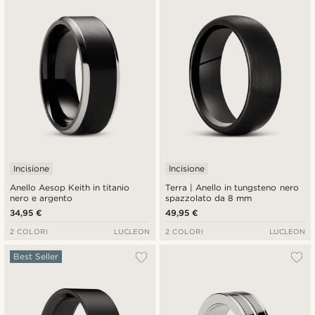
Più recenti
Più economici
Più costosi
Incisione
Incisione
Anello Aesop Keith in titanio
Terra | Anello in tungsteno nero
nero e argento
spazzolato da 8 mm
34,95 €
49,95 €
2 COLORI
LUCLEON
2 COLORI
LUCLEON
Best Seller