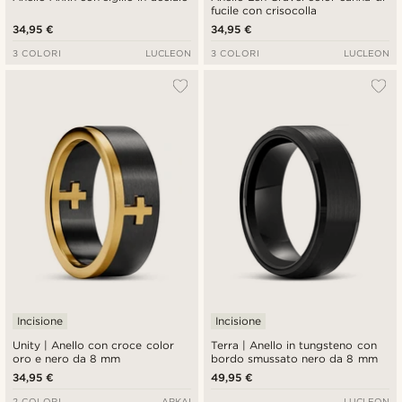
fucile con crisocolla
34,95 €
34,95 €
3 COLORI
LUCLEON
3 COLORI
LUCLEON
Incisione
Incisione
Unity | Anello con croce color
Terra | Anello in tungsteno con
oro e nero da 8 mm
bordo smussato nero da 8 mm
34,95 €
49,95 €
2 COLORI
ARKAI
LUCLEON