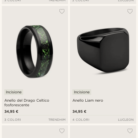
3 COLORI
TRENDHIM
2 COLORI
LUCLEON
Incisione
Incisione
Anello del Drago Celtico
Anello Liam nero
fosforescente
34,95 €
34,95 €
3 COLORI
TRENDHIM
4 COLORI
LUCLEON