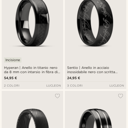
Incisione
Hyperan | Anello in titanio nero
Sentio | Anello in acciaio
da 8 mm con intarsio in fibra di
inossidabile nero con scritta
carbonio
elfica color oro
54,95 €
24,95 €
2 COLORI
LUCLEON
3 COLORI
LUCLEON