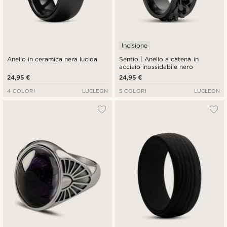
Incisione
Anello in ceramica nera lucida
Sentio | Anello a catena in
acciaio inossidabile nero
24,95 €
24,95 €
4 COLORI
LUCLEON
5 COLORI
LUCLEON