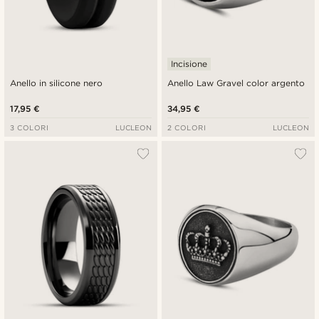
Incisione
Anello in silicone nero
Anello Law Gravel color argento
17,95 €
34,95 €
3 COLORI
LUCLEON
2 COLORI
LUCLEON