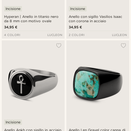
Incisione
Incisione
Hyperan | Anello in titanio nero
Anello con sigillo Vasilios Isaac
da 8 mm con motivo ovale
con corona in acciaio
34,95 €
34,95 €
4 COLORI
LUCLEON
2 COLORI
LUCLEON
Incisione
Anello Ankh con sigillo in acciaio
Anello Len Gravel color canna di