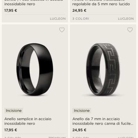
inossidabile nero
regolabile da 5 mm nero lucido
17,95 €
24,95 €
LUCLEON
3 COLORI
LUCLEON
Incisione
Incisione
Anello semplice in acciaio
Anello da 7 mm in acciaio
inossidabile nero
inossidabile nero canna di fucile
con motivo a meandro
17,95 €
24,95 €