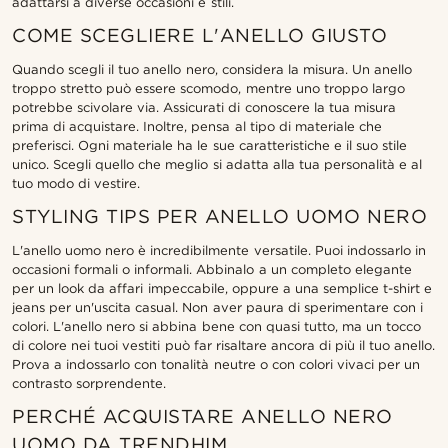
adattarsi a diverse occasioni e stili.
COME SCEGLIERE L'ANELLO GIUSTO
Quando scegli il tuo anello nero, considera la misura. Un anello
troppo stretto può essere scomodo, mentre uno troppo largo
potrebbe scivolare via. Assicurati di conoscere la tua misura
prima di acquistare. Inoltre, pensa al tipo di materiale che
preferisci. Ogni materiale ha le sue caratteristiche e il suo stile
unico. Scegli quello che meglio si adatta alla tua personalità e al
tuo modo di vestire.
STYLING TIPS PER ANELLO UOMO NERO
L'anello uomo nero è incredibilmente versatile. Puoi indossarlo in
occasioni formali o informali. Abbinalo a un completo elegante
per un look da affari impeccabile, oppure a una semplice t-shirt e
jeans per un'uscita casual. Non aver paura di sperimentare con i
colori. L'anello nero si abbina bene con quasi tutto, ma un tocco
di colore nei tuoi vestiti può far risaltare ancora di più il tuo anello.
Prova a indossarlo con tonalità neutre o con colori vivaci per un
contrasto sorprendente.
PERCHÉ ACQUISTARE ANELLO NERO
UOMO DA TRENDHIM