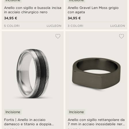
Anello con sigillo e bussola incisa
Anello Gravel Len Moss grigio
in acciaio chirurgico nero
con agata
34,95 €
34,95 €
5 COLORI
LUCLEON
3 COLORI
LUCLEON
Incisione
Incisione
Fortis | Anello in acciaio
Anello con sigillo rettangolare da
damasco e titanio a doppia
7 mm in acciaio inossidabile nero
scanalatura nero e argentato da
canna di fucile