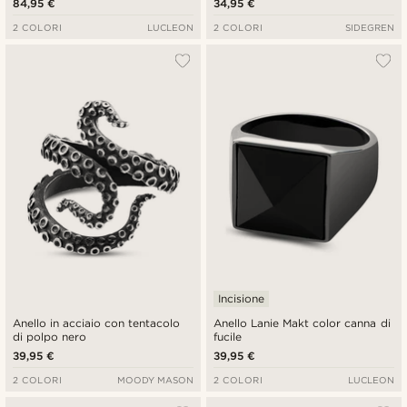
84,95 €
34,95 €
7 mm
2 COLORI
LUCLEON
2 COLORI
SIDEGREN
Incisione
Anello in acciaio con tentacolo
Anello Lanie Makt color canna di
di polpo nero
fucile
39,95 €
39,95 €
2 COLORI
MOODY MASON
2 COLORI
LUCLEON