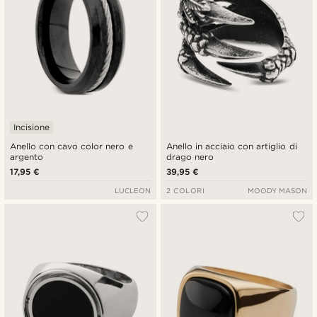
Incisione
Anello con cavo color nero e
Anello in acciaio con artiglio di
argento
drago nero
17,95 €
39,95 €
LUCLEON
2 COLORI
MOODY MASON