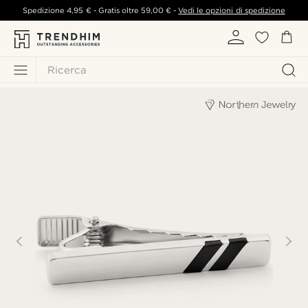
Spedizione
4,95 €
- Gratis oltre
59,00 €
-
Vedi le opzioni di spedizione
Ricerca