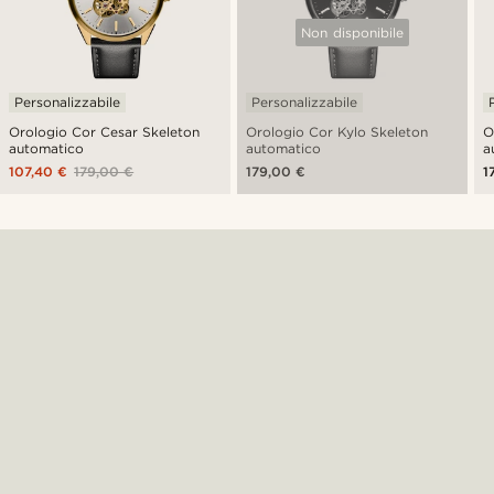
Non disponibile
Personalizzabile
Personalizzabile
Orologio Cor Cesar Skeleton
Orologio Cor Kylo Skeleton
O
automatico
automatico
a
107,40 €
179,00 €
179,00 €
1