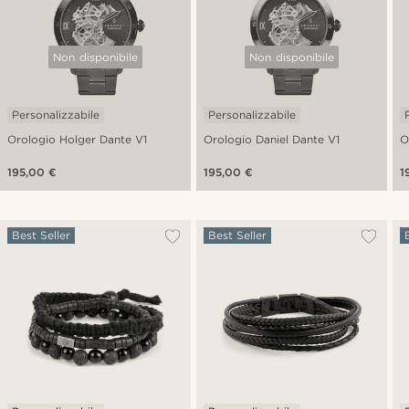
Non disponibile
Non disponibile
Personalizzabile
Personalizzabile
Orologio Holger Dante V1
Orologio Daniel Dante V1
O
195,00 €
195,00 €
1
Best Seller
Best Seller