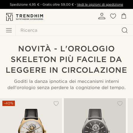
Spedizione
4,95 €
- Gratis oltre
59,00 €
-
Vedi le opzioni di spedizione
Ricerca
NOVITÀ - L'OROLOGIO
SKELETON PIÙ FACILE DA
LEGGERE IN CIRCOLAZIONE
Goditi la danza ipnotica dei meccanismi interni
dell'orologio senza perdere la cognizione del tempo.
-40%