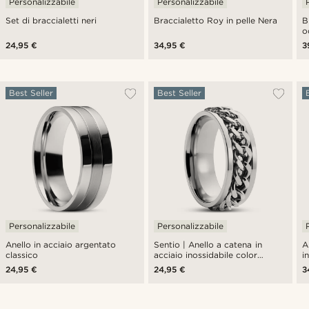
Personalizzabile
Personalizzabile
Set di braccialetti neri
Braccialetto Roy in pelle Nera
B
o
24,95 €
34,95 €
3
Best Seller
Best Seller
Personalizzabile
Personalizzabile
Anello in acciaio argentato
Sentio | Anello a catena in
A
classico
acciaio inossidabile color
i
argento
o
24,95 €
24,95 €
3