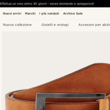
Effettua un reso entro 30 giorni - senza domande o spiegazioni!
Nuovi arrivi
Marchi
I più venduti
Archive Sale
Nuova collezione
Gioielli e orologi
Accessori per abit