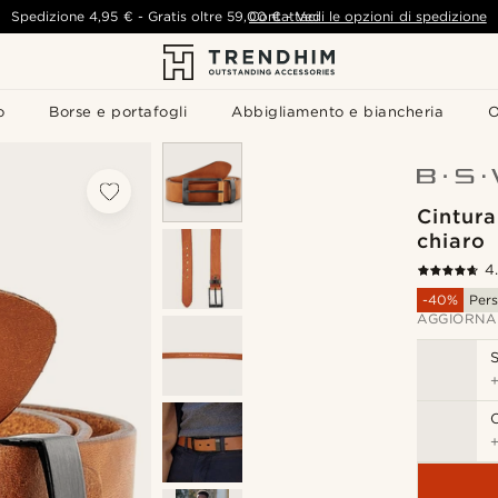
Spedizione
4,95 €
-
Gratis oltre
59,00 €
Contattaci
-
Vedi le opzioni di spedizione
o
Borse e portafogli
Abbigliamento e biancheria
O
Cintura
chiaro
4
-40%
Pers
AGGIORNA
S
C