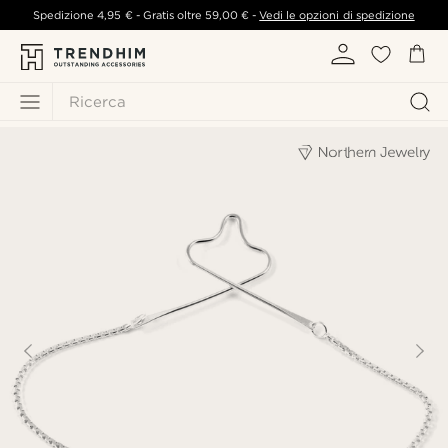
Spedizione
4,95 €
- Gratis oltre
59,00 €
-
Vedi le opzioni di spedizione
Ricerca