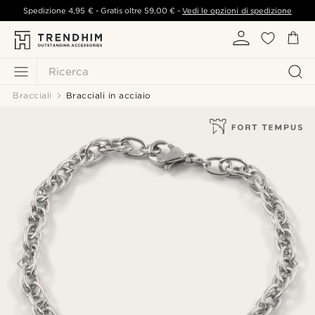
Spedizione
4,95 €
- Gratis oltre
59,00 €
-
Vedi le opzioni di spedizione
Ricerca
Bracciali
Bracciali in acciaio