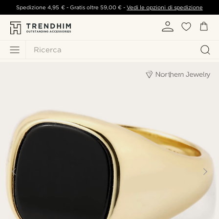
Spedizione
4,95 €
- Gratis oltre
59,00 €
-
Vedi le opzioni di spedizione
Ricerca