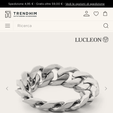
Spedizione
4,95 €
- Gratis oltre
59,00 €
-
Vedi le opzioni di spedizione
Ricerca