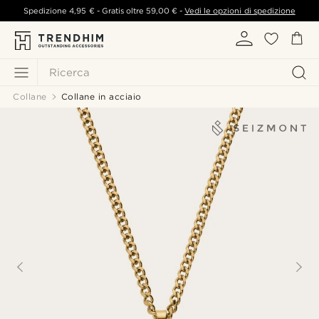
Spedizione
4,95 €
- Gratis oltre
59,00 €
-
Vedi le opzioni di spedizione
Ricerca
Collane
Collane in acciaio